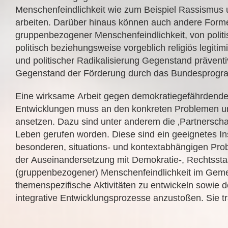
Menschenfeindlichkeit wie zum Beispiel Rassismus 
arbeiten. Darüber hinaus können auch andere Form
gruppenbezogener Menschenfeindlichkeit, von politis
politisch beziehungsweise vorgeblich religiös legiti
und politischer Radikalisierung Gegenstand präventi
Gegenstand der Förderung durch das Bundesprogr
Eine wirksame Arbeit gegen demokratiegefährdende 
Entwicklungen muss an den konkreten Problemen un
ansetzen. Dazu sind unter anderem die ‚Partnerschaf
Leben gerufen worden. Diese sind ein geeignetes In
besonderen, situations- und kontextabhängigen Pro
der Auseinandersetzung mit Demokratie-, Rechtssta
(gruppenbezogener) Menschenfeindlichkeit im Gem
themenspezifische Aktivitäten zu entwickeln sowie 
integrative Entwicklungsprozesse anzustoßen. Sie t