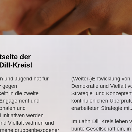
tseite
der
ill-Kreis!
n und Jugend hat für
(Weiter-)Entwicklung von
v gegen
Demokratie und Vielfalt 
t‘ in die zweite
Strategie- und Konzepten
s Engagement und
kontinuierlichen Überprü
ionalen und
erarbeiteten Strategie mit
 Initiativen werden
Im Lahn-Dill-Kreis leben 
und Vielfalt widmen und
bunte Gesellschaft ein, in
omene gruppenbezogener