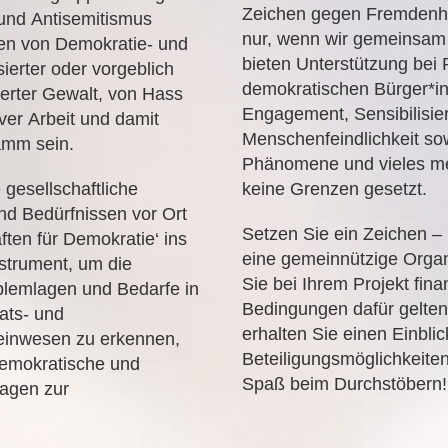
Zeichen gegen Fremdenha
und Antisemitismus
nur, wenn wir gemeinsam h
en von Demokratie- und
bieten Unterstützung bei
ierter oder vorgeblich
demokratischen Bürger*in
mierter Gewalt, von Hass
Engagement, Sensibilisie
ver Arbeit und damit
Menschenfeindlichkeit sow
amm sein.
Phänomene und vieles meh
gesellschaftliche
keine Grenzen gesetzt.
d Bedürfnissen vor Ort
Setzen Sie ein Zeichen – 
ten für Demokratie‘ ins
eine gemeinnützige Orga
strument, um die
Sie bei Ihrem Projekt fin
blemlagen und Bedarfe in
Bedingungen dafür gelten
ats- und
erhalten Sie einen Einbli
einwesen zu erkennen,
Beteiligungsmöglichkeiten
demokratische und
Spaß beim Durchstöbern!
ragen zur