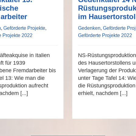
nische
Rüstungsproduk
arbeiter
im Hausertorstol
n
,
Geförderte Projekte
,
Gedenken
,
Geförderte Proj
e Projekte 2022
Geförderte Projekte 2022
äfteakquise in Italien
NS-Rüstungsproduktio
ft für 1939
des Hausertorstollens 
ene Fremdarbeiter bis
Verlagerung der Produk
el 13: Wie man die
unter Tage Tafel 14: W
produktion aufrecht
die Rüstungsproduktion
nachdem [...]
erhielt, nachdem [...]