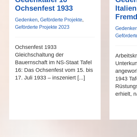
Ochsenfest 1933
Italie
Fremd
Gedenken
,
Geförderte Projekte
,
Geförderte Projekte 2023
Gedenke
Gefördert
Ochsenfest 1933
Gleichschaltung der
Arbeitskr
Bauernschaft im NS-Staat Tafel
Unterkun
16: Das Ochsenfest vom 15. bis
angeworb
17. Juli 1933 – inszeniert [...]
1943 Taf
Rüstungs
erhielt, 