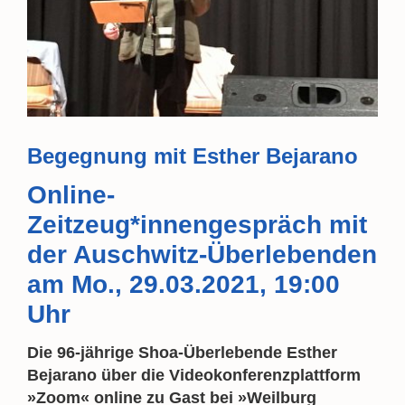
Begegnung mit Esther Bejarano
Online-
Zeitzeug*innengespräch mit
der Auschwitz-Überlebenden
am
Mo., 29.03.2021, 19:00
Uhr
Die 96-jährige Shoa-Überlebende Esther
Bejarano über die Videokonferenzplattform
»Zoom« online zu Gast bei »Weilburg