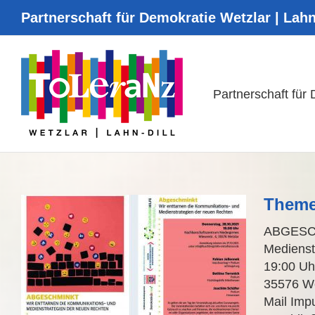
Zum
Partnerschaft für Demokratie Wetzlar | Lahn
Inhalt
springen
Partnerschaft für
Theme
ABGESCH
Medienst
19:00 Uh
35576 We
Mail Imp