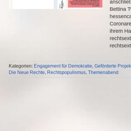
anschlie
Bettina T
hessenca
Coronare
ihrem Ha
rechtsex
rechtsext
Kategorien:
Engagement für Demokratie
,
Geförderte Proje
Die Neue Rechte
,
Rechtspopulismus
,
Themenabend