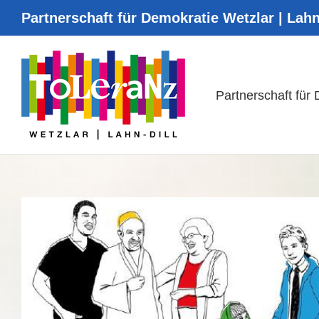
Zum
Partnerschaft für Demokratie Wetzlar | Lahn
Inhalt
springen
Partnerschaft für
Zeige
grösseres
Bild