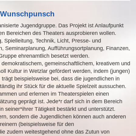
he Wunschpunsch
anisierte Jugendgruppe. Das Projekt ist Anlaufpunkt
enen Bereichen des Theaters ausprobieren wollen.
 Spielleitung, Technik, Licht, Presse- und
ten, Seminarplanung, Aufführungsortplanung, Finanzen,
-Gruppe ehrenamtlich besetzt werden.
 in demokratischem, gemeinschaftlichem, kreativem und
ll Kultur in Wetzlar gefördert werden, indem (jungen)
rägt beispielsweise bei, dass die jugendlichen in
dig ihr Stück für die aktuelle Spielzeit aussuchen.
sammen und erlernen im Theaterspielen einen
tzung geprägt ist. Jede*r darf sich in dem Bereich
n seiner*ihrer Tätigkeit bestärkt und unterstützt.
lern, sondern die Jugendlichen können auch anderen
einern (beispielsweise für den
 die zudem weitestgehend ohne das Zutun von