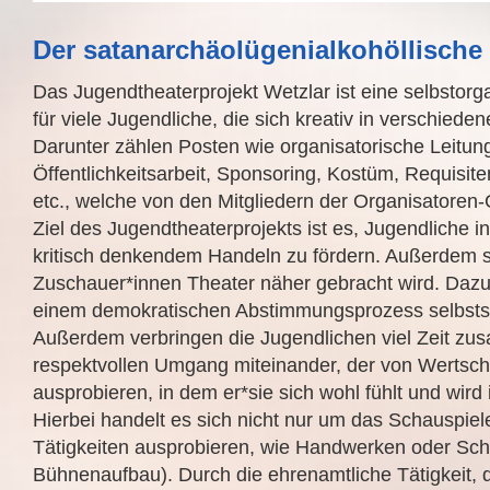
Der satanarchäolügenialkohöllisc
Das Jugendtheaterprojekt Wetzlar ist eine selbstorg
für viele Jugendliche, die sich kreativ in verschied
Darunter zählen Posten wie organisatorische Leitung,
Öffentlichkeitsarbeit, Sponsoring, Kostüm, Requisi
etc., welche von den Mitgliedern der Organisatoren
Ziel des Jugendtheaterprojekts ist es, Jugendliche
kritisch denkendem Handeln zu fördern. Außerdem so
Zuschauer*innen Theater näher gebracht wird. Dazu t
einem demokratischen Abstimmungsprozess selbststän
Außerdem verbringen die Jugendlichen viel Zeit zu
respektvollen Umgang miteinander, der von Wertschä
ausprobieren, in dem er*sie sich wohl fühlt und wird i
Hierbei handelt es sich nicht nur um das Schauspie
Tätigkeiten ausprobieren, wie Handwerken oder Schr
Bühnenaufbau). Durch die ehrenamtliche Tätigkeit,