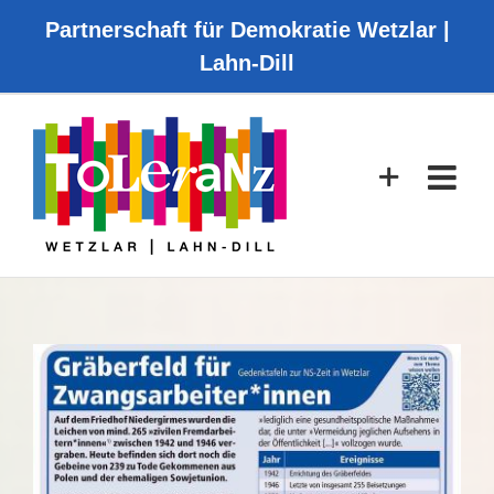
Zum
Partnerschaft für Demokratie Wetzlar |
Inhalt
Lahn-Dill
springen
Zeige
grösseres
Bild