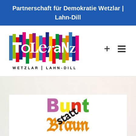
Zum
Partnerschaft für Demokratie Wetzlar |
Inhalt
Lahn-Dill
springen
Zeige
grösseres
Bild