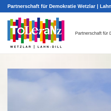
Zum
Partnerschaft für Demokratie Wetzlar | Lahn
Inhalt
springen
Partnerschaft für
Zeige
grösseres
Bild