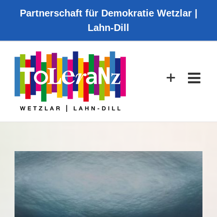
Zum
Partnerschaft für Demokratie Wetzlar |
Inhalt
Lahn-Dill
springen
Zeige
grösseres
Bild